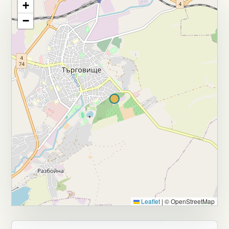
+
−
Leaflet
|
© OpenStreetMap