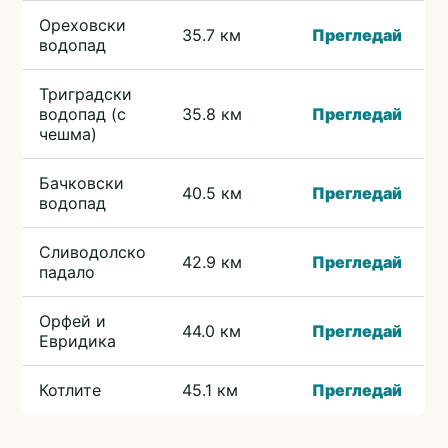
Ореховски
35.7 км
Прегледай
водопад
Триградски
водопад (с
35.8 км
Прегледай
чешма)
Бачковски
40.5 км
Прегледай
водопад
Сливодолско
42.9 км
Прегледай
падало
Орфей и
44.0 км
Прегледай
Евридика
Котлите
45.1 км
Прегледай