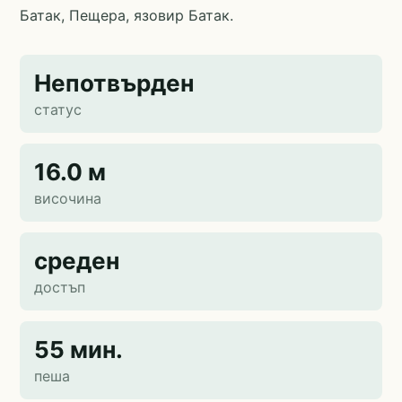
Батак, Пещера, язовир Батак.
Непотвърден
статус
16.0 м
височина
среден
достъп
55 мин.
пеша