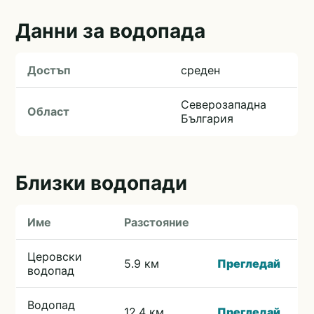
Данни за водопада
Достъп
среден
Северозападна
Област
България
Близки водопади
Име
Разстояние
Церовски
5.9 км
Прегледай
водопад
Водопад
12.4 км
Прегледай