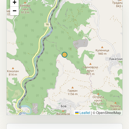
+
−
Leaflet
|
© OpenStreetMap