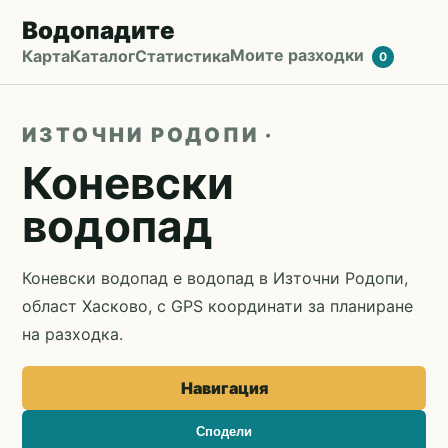
Водопадите
Моите разходки
Карта
Каталог
Статистика
0
ИЗТОЧНИ РОДОПИ ·
Коневски
водопад
Коневски водопад е водопад в Източни Родопи,
област Хасково, с GPS координати за планиране
на разходка.
Навигация
Сподели