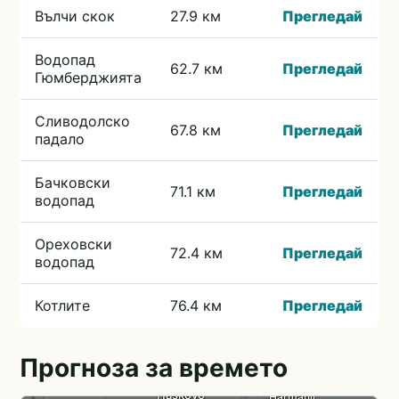
Вълчи скок
27.9 км
Прегледай
Водопад
62.7 км
Прегледай
Гюмберджията
Сливодолско
67.8 км
Прегледай
падало
Бачковски
71.1 км
Прегледай
водопад
Ореховски
72.4 км
Прегледай
водопад
Котлите
76.4 км
Прегледай
Прогноза за времето