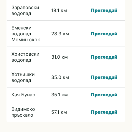
Зараповски
18.1 км
Прегледай
водопад
Еменски
водопад
28.3 км
Прегледай
Момин скок
Христовски
31.0 км
Прегледай
водопад
Хотнишки
35.0 км
Прегледай
водопад
Кая Бунар
35.1 км
Прегледай
Видимско
57.1 км
Прегледай
пръскало