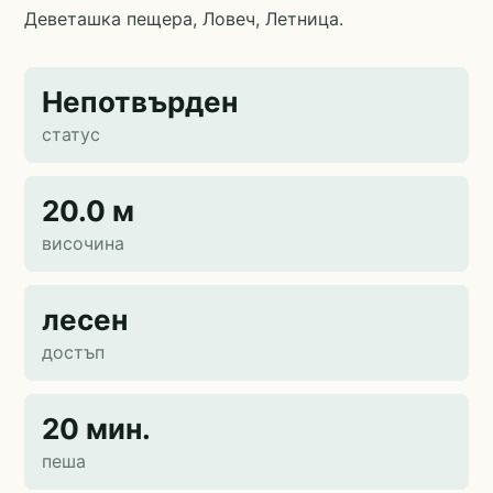
Деветашка пещера, Ловеч, Летница.
Непотвърден
статус
20.0 м
височина
лесен
достъп
20 мин.
пеша