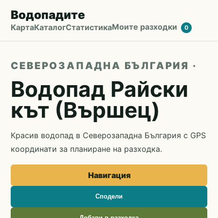
Водопадите
Моите разходки
Карта
Каталог
Статистика
0
СЕВЕРОЗАПАДНА БЪЛГАРИЯ ·
Водопад Райски
кът (Вършец)
Красив водопад в Северозападна България с GPS
координати за планиране на разходка.
Навигация
Сподели
Добави в разходка