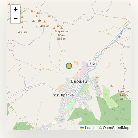
+
−
Leaflet
|
© OpenStreetMap